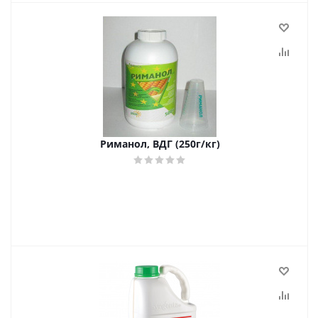
Риманол, ВДГ (250г/кг)