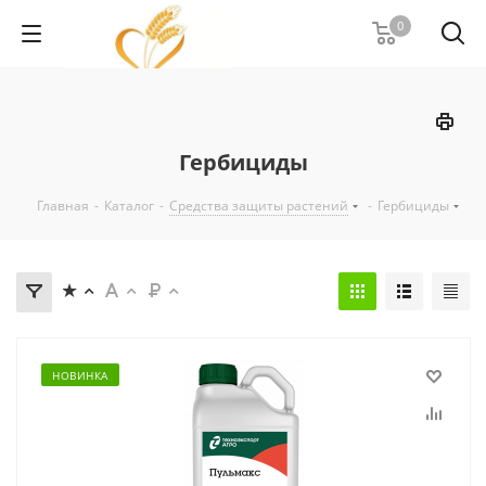
0
Гербициды
Главная
-
Каталог
-
Средства защиты растений
-
Гербициды
НОВИНКА