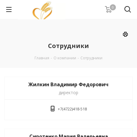
0
Сотрудники
Главная
-
О компании
-
Сотрудники
Жилкин Владимир Федорович
директор
+7(4722)418-518
Сиротенко Мария Валерьевна