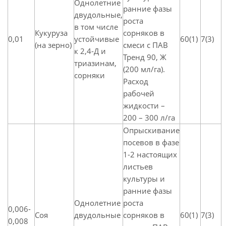
Однолетние
ранние фазы
двудольные,
роста
в том числе
Кукуруза
сорняков в
0,01
устойчивые
60(1)
7(3)
(на зерно)
смеси с ПАВ
к 2,4-Д и
Тренд 90, Ж
триазинам,
(200 мл/га).
сорняки
Расход
рабочей
жидкости –
200 – 300 л/га
Опрыскивание
посевов в фазе
1-2 настоящих
листьев
культуры и
ранние фазы
Однолетние
роста
0,006-
Соя
двудольные
сорняков в
60(1)
7(3)
0,008