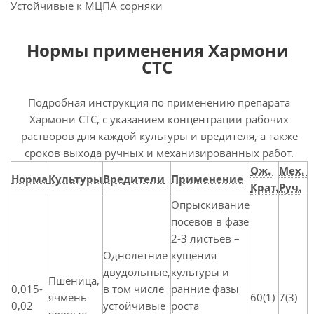
Устойчивые к МЦПА сорняки
Нормы применения Хармони
СТС
Подробная инструкция по применению препарата
Хармони СТС, с указанием концентрации рабочих
растворов для каждой культуры и вредителя, а также
сроков выхода ручных и механизированных работ.
Ож.
Мех.
Норма
Культуры
Вредители
Применение
Крат.
Руч.
Опрыскивание
посевов в фазе
2-3 листьев –
Однолетние
кущения
двудольные,
культуры и
Пшеница,
0,015-
в том числе
ранние фазы
ячмень
60(1)
7(3)
0,02
устойчивые
роста