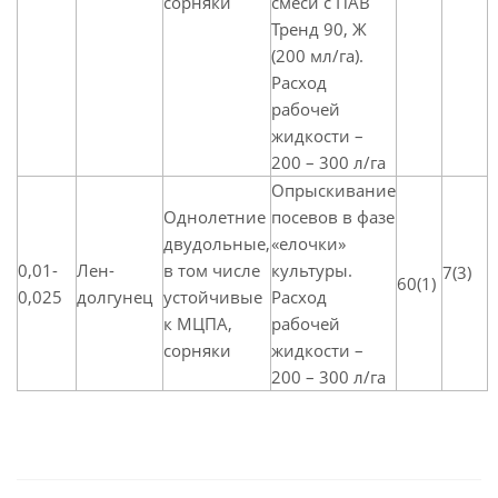
сорняки
смеси с ПАВ
Тренд 90, Ж
(200 мл/га).
Расход
рабочей
жидкости –
200 – 300 л/га
Опрыскивание
Однолетние
посевов в фазе
двудольные,
«елочки»
0,01-
Лен-
в том числе
культуры.
7(3)
60(1)
0,025
долгунец
устойчивые
Расход
к МЦПА,
рабочей
сорняки
жидкости –
200 – 300 л/га