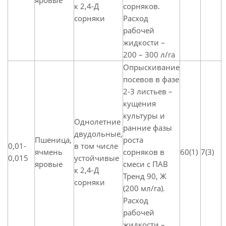
яровые
к 2,4-Д
сорняков.
сорняки
Расход
рабочей
жидкости –
200 – 300 л/га
Опрыскивание
посевов в фазе
2-3 листьев –
кущения
культуры и
Однолетние
ранние фазы
двудольные,
Пшеница,
роста
0,01-
в том числе
ячмень
сорняков в
60(1)
7(3)
0,015
устойчивые
яровые
смеси с ПАВ
к 2,4-Д
Тренд 90, Ж
сорняки
(200 мл/га).
Расход
рабочей
жидкости –