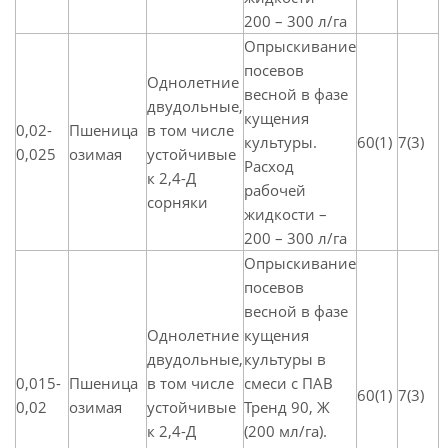
200 – 300 л/га
Опрыскивание
посевов
Однолетние
весной в фазе
двудольные,
кущения
0,02-
Пшеница
в том числе
культуры.
60(1)
7(3)
0,025
озимая
устойчивые
Расход
к 2,4-Д
рабочей
сорняки
жидкости –
200 – 300 л/га
Опрыскивание
посевов
весной в фазе
Однолетние
кущения
двудольные,
культуры в
0,015-
Пшеница
в том числе
смеси с ПАВ
60(1)
7(3)
0,02
озимая
устойчивые
Тренд 90, Ж
к 2,4-Д
(200 мл/га).