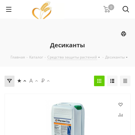
0
Десиканты
Главная
-
Каталог
-
Средства защиты растений
-
Десиканты