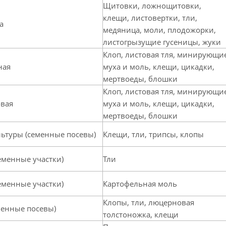
Щитовки, ложнощитовки,
клещи, листовертки, тли,
а
медяница, моли, плодожорки,
листогрызущие гусеницы, жуки
Клоп, листовая тля, минирующи
ная
муха и моль, клещи, цикадки,
мертвоеды, блошки
Клоп, листовая тля, минирующи
овая
муха и моль, клещи, цикадки,
мертвоеды, блошки
ьтуры (семенные посевы)
Клещи, тли, трипсы, клопы
еменные участки)
Тли
еменные участки)
Картофельная моль
Клопы, тли, люцерновая
менные посевы)
толстоножка, клещи