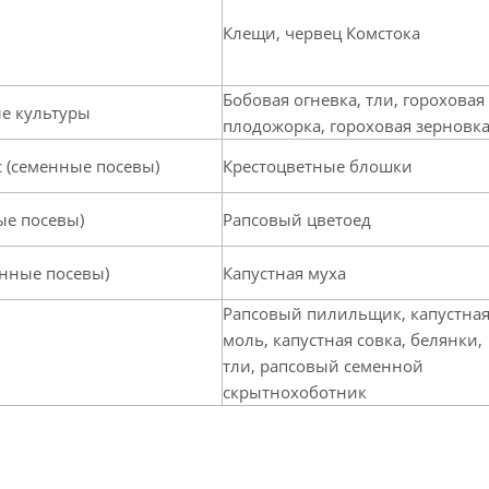
Клещи, червец Комстока
Бобовая огневка, тли, гороховая
е культуры
плодожорка, гороховая зерновк
с (семенные посевы)
Крестоцветные блошки
ые посевы)
Рапсовый цветоед
енные посевы)
Капустная муха
Рапсовый пилильщик, капустна
моль, капустная совка, белянки,
тли, рапсовый семенной
скрытнохоботник