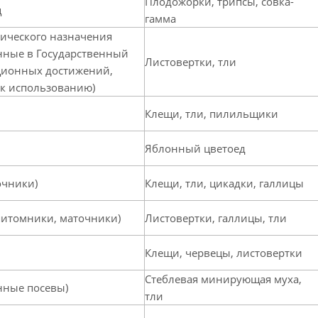
Плодожорки, трипсы, совка-
ц
гамма
ического назначения
енные в Государственный
Листовертки, тли
кционных достижений,
к использованию)
Клещи, тли, пилильщики
Яблонный цветоед
очники)
Клещи, тли, цикадки, галлицы
питомники, маточники)
Листовертки, галлицы, тли
Клещи, червецы, листовертки
Стеблевая минирующая муха,
нные посевы)
тли