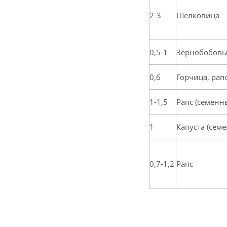
2-3
Шелковица
0,5-1
Зернобобовы
0,6
Горчица, рап
1-1,5
Рапс (семенн
1
Капуста (сем
0,7-1,2
Рапс