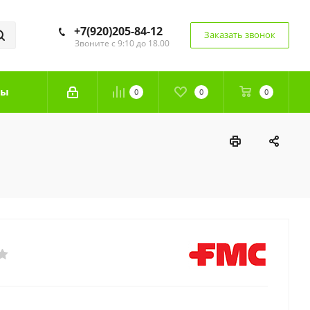
+7(920)205-84-12
Заказать звонок
Звоните с 9:10 до 18.00
ты
0
0
0