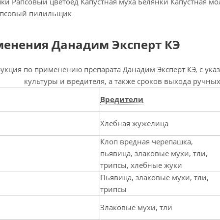
ки Рапсовый цветоед Капустная муха Белянки Капустная мо
апсовый пилильщик
енения Данадим Эксперт КЭ
укция по применению препарата Данадим Эксперт КЭ, с ука
культуры и вредителя, а также сроков выхода ручны
Вредители
Хлебная жужелица
Клоп вредная черепашка,
пьявица, злаковые мухи, тли,
трипсы, хлебные жуки
Пьявица, злаковые мухи, тли,
ь
трипсы
Злаковые мухи, тли