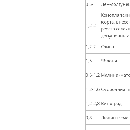
0,5-1
Лен-долгуне
Конопля техн
(сорта, внес
1,2-2
реестр селе
допущенных 
1,2-2
Слива
1,5
Яблоня
0,6-1,2
Малина (мат
1,2-1,6
Смородина (
1,2-2,8
Виноград
0,8
Люпин (семе