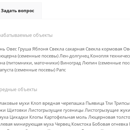
Задать вопрос
рабатываемые объекты
ь Овес Груша Яблоня Свекла сахарная Свекла кормовая Ов
Люцерна (семенные посевы) Лен-долгунец Конопля техниче
а (питомники, маточники) Виноград Люпин (семенные пос
апуста (семенные посевы) Рапс
редные объекты
лаковые мухи Клоп вредная черепашка Пьявица Тли Трипс
ки Щитовки Листогрызущие гусеницы Листогрызущие жуки
уха Цикадки Клопы Картофельная моль Люцерновая толст
блевая минирующая муха Червец Комстока Бобовая огневка 