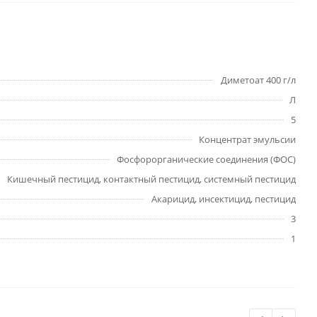
Диметоат 400 г/л
Л
5
Концентрат эмульсии
Фосфорорганические соединения (ФОС)
Кишечный пестицид, контактный пестицид, системный пестицид
Акарицид, инсектицид, пестицид
3
1