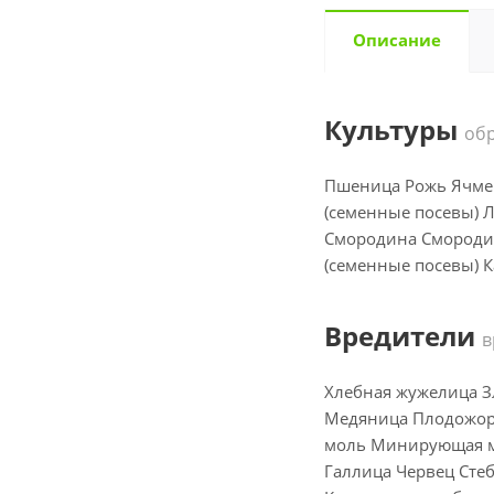
Описание
Культуры
об
Пшеница Рожь Ячмен
(семенные посевы) 
Смородина Смородин
(семенные посевы) К
Вредители
в
Хлебная жужелица З
Медяница Плодожор
моль Минирующая м
Галлица Червец Сте