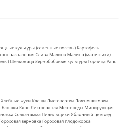
ощные культуры (семенные посевы) Картофель
ского назначения Слива Малина Малина (маточники)
евы) Шелковица Зернобобовые культуры Горчица Рапс
ы Хлебные жуки Клещи Листовертки Ложнощитовки
 Блошки Клоп Листовая тля Мертвоеды Минирующая
оножка Совка-гамма Пилильщики Яблонный цветоед
Гороховая зерновка Гороховая плодожорка