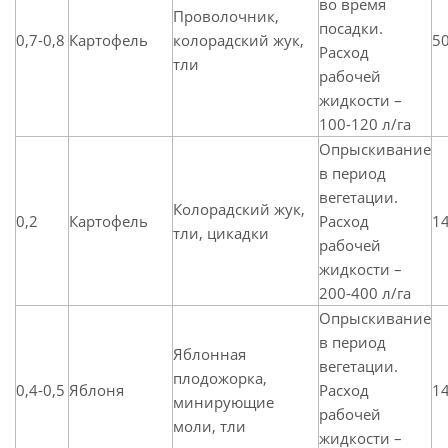
во время
Проволочник,
посадки.
0,7-0,8
Картофель
колорадский жук,
50
Расход
тли
рабочей
жидкости –
100-120 л/га
Опрыскивание
в период
вегетации.
Колорадский жук,
0,2
Картофель
Расход
14
тли, цикадки
рабочей
жидкости –
200-400 л/га
Опрыскивание
в период
Яблонная
вегетации.
плодожорка,
0,4-0,5
Яблоня
Расход
14
минирующие
рабочей
моли, тли
жидкости –