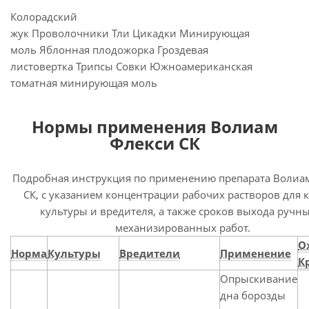
Колорадский
жук Проволочники Тли Цикадки Минирующая
моль Яблонная плодожорка Гроздевая
листовертка Трипсы Совки Южноамериканская
томатная минирующая моль
Нормы применения Волиам
Флекси СК
Подробная инструкция по применению препарата Волиа
СК, с указанием концентрации рабочих растворов для 
культуры и вредителя, а также сроков выхода ручны
механизированных работ.
О
Норма
Культуры
Вредители
Применение
Кр
Опрыскивание
дна борозды