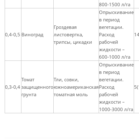
800-1500 л/га
Опрыскивание
в период
Гроздевая
вегетации.
0,4-0,5
Виноград
листовертка,
Расход
14
трипсы, цикадки
рабочей
жидкости –
600-1000 л/га
Опрыскивание
в период
Томат
Тли, совки,
вегетации.
0,3-0,4
защищенного
южноамериканская
Расход
5(
грунта
томатная моль
рабочей
жидкости –
1000-3000 л/га