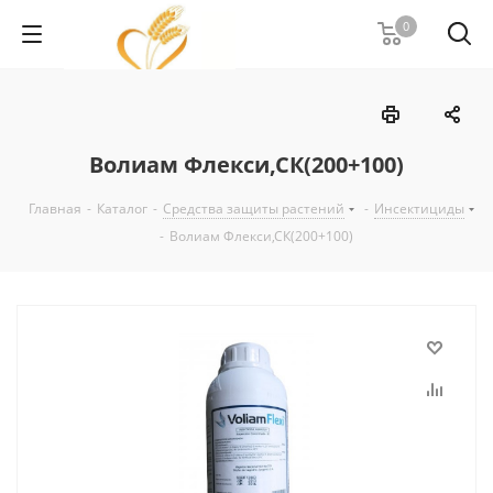
0
Волиам Флекси,СК(200+100)
Главная
-
Каталог
-
Средства защиты растений
-
Инсектициды
-
Волиам Флекси,СК(200+100)