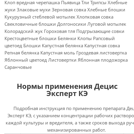
Клоп вредная черепашка Пьявица Тли Трипсы Хлебные
жуки Злаковые мухи Зерновая совка Хлебные блошки
Кукурузный стеблевой мотылек Хлопковая совка
Свекловичные блошки Долгоносики Луговой мотылек
Колорадский жук Гороховая тля Подгрызающие совки
Крестоцветные блошки Белянки Клопы Рапсовый
цветоед Блошки Капустная белянка Капустная совка
Репная белянка Капустная моль Гроздевая листовертка
Яблонный цветоед Листовертки Яблонная плодожорка
Саранчовые
Нормы применения Децис
Эксперт КЭ
Подробная инструкция по применению препарата Де
Эксперт КЭ, с указанием концентрации рабочих растворо
каждой культуры и вредителя, а также сроков выхода ру
механизированных работ.