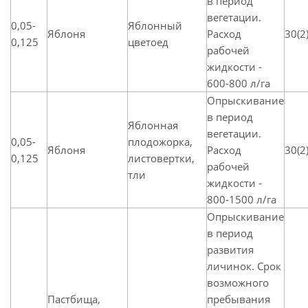
в период
вегетации.
0,05-
Яблонный
Яблоня
Расход
30(2
0,125
цветоед
рабочей
жидкости -
600-800 л/га
Опрыскивание
в период
Яблонная
вегетации.
0,05-
плодожорка,
Яблоня
Расход
30(2
0,125
листовертки,
рабочей
тли
жидкости -
800-1500 л/га
Опрыскивание
в период
развития
личинок. Срок
возможного
Пастбища,
пребывания