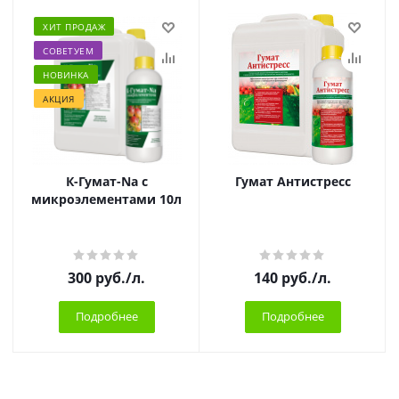
ХИТ ПРОДАЖ
СОВЕТУЕМ
НОВИНКА
АКЦИЯ
К-Гумат-Na с
Гумат Антистресс
микроэлементами 10л
300
руб.
/л.
140
руб.
/л.
Подробнее
Подробнее