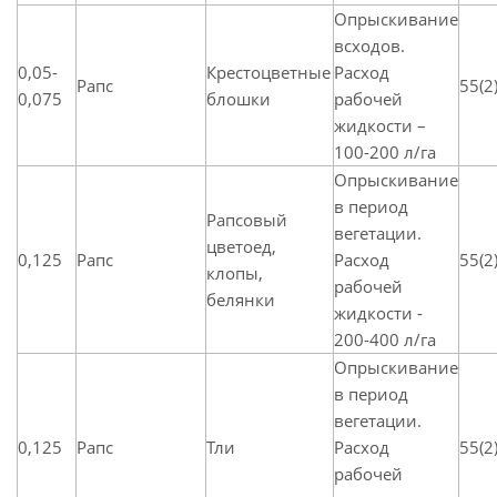
Опрыскивание
всходов.
0,05-
Крестоцветные
Расход
Рапс
55(2
0,075
блошки
рабочей
жидкости –
100-200 л/га
Опрыскивание
в период
Рапсовый
вегетации.
цветоед,
0,125
Рапс
Расход
55(2
клопы,
рабочей
белянки
жидкости -
200-400 л/га
Опрыскивание
в период
вегетации.
0,125
Рапс
Тли
Расход
55(2
рабочей