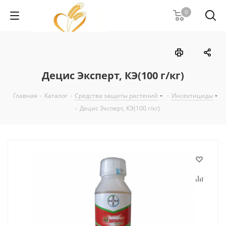
0
Децис Эксперт, КЭ(100 г/кг)
Главная
-
Каталог
-
Средства защиты растений
-
Инсектициды
-
Децис Эксперт, КЭ(100 г/кг)