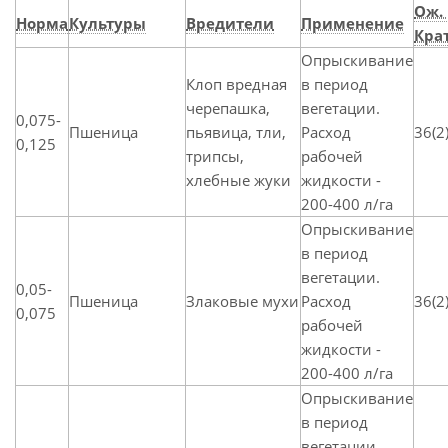
Ож.
Норма
Культуры
Вредители
Применение
Крат
Опрыскивание
Клоп вредная
в период
черепашка,
вегетации.
0,075-
Пшеница
пьявица, тли,
Расход
36(2
0,125
трипсы,
рабочей
хлебные жуки
жидкости -
200-400 л/га
Опрыскивание
в период
вегетации.
0,05-
Пшеница
Злаковые мухи
Расход
36(2
0,075
рабочей
жидкости -
200-400 л/га
Опрыскивание
в период
вегетации.