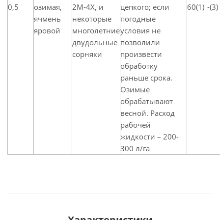
0,5
озимая,
2М-4Х, и
цепкого; если
60(1)
-(3)
ячмень
некоторые
погодные
яровой
многолетние
условия не
двудольные
позволили
сорняки
произвести
обработку
раньше срока.
Озимые
обрабатывают
весной. Расход
рабочей
жидкости – 200-
300 л/га
Характеристики