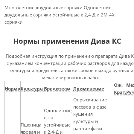
Многолетние двудольные сорняки Однолетние
двудольные сорняки Устойчивые к 2,4-Д и 2М-4Х
сорняки
Нормы применения Дива КС
Подробная инструкция по применению препарата Дива К
с указанием концентрации рабочих растворов для кажд
культуры и вредителя, а также сроков выхода ручных и
механизированных работ.
Ож.
Ме
Норма
Культуры
Вредители
Применение
Крат.
Руч
Опрыскивание
посевов в фазе
Однолетние,
кущения
в т.ч.
культуры и
Пшеница
устойчивые
ранние фазы
яровая и
к 2,4-Д и