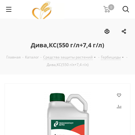
0
Дива,КС(550 г/л+7,4 г/л)
Главная
-
Каталог
-
Средства защиты растений
-
Гербициды
-
Дива,КС(550 г/л+7,4 г/л)