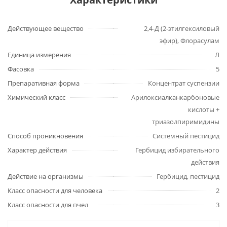
Действующее вещество
2,4-Д (2-этилгексиловый
эфир), Флорасулам
Единица измерения
Л
Фасовка
5
Препаративная форма
Концентрат суспензии
Химический класс
Арилоксиалканкарбоновые
кислоты +
триазолпиримидины
Способ проникновения
Системный пестицид
Характер действия
Гербицид избирательного
действия
Действие на организмы
Гербицид, пестицид
Класс опасности для человека
2
Класс опасности для пчел
3