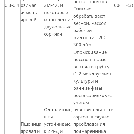
роста сорняков.
0,3-0,4
озимая,
2М-4Х, и
60(1)
-(3)
Озимые
ячмень
некоторые
обрабатывают
яровой
многолетние
весной. Расход
двудольные
рабочей
сорняки
жидкости - 200-
300 л/га
Опрыскивание
посевов в фазе
выхода в трубку
(1-2 междоузлия)
культуры и
ранние фазы
роста сорняков (с
учетом
Однолетние,
чувствительности
в т.ч.
сортов) в случае
Пшеница
устойчивые
преобладания
яровая и
к 2,4-Д и
подмаренника