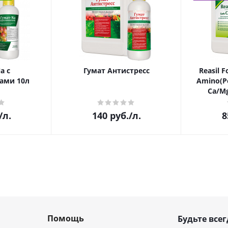
a с
Гумат Антистресс
Reasil F
ами 10л
Amino(Р
Ca/Mg
/л.
140
руб.
/л.
8
Помощь
Будьте всег