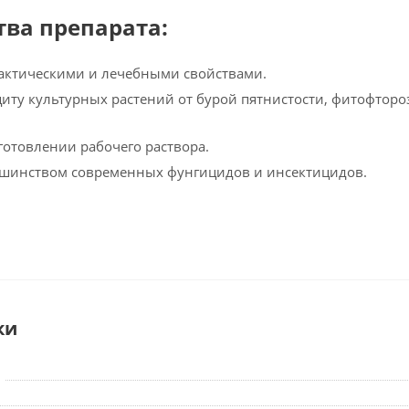
ва препарата:
актическими и лечебными свойствами.
иту культурных растений от бурой пятнистости, фитофтороз
готовлении рабочего раствора.
ьшинством современных фунгицидов и инсектицидов.
ки