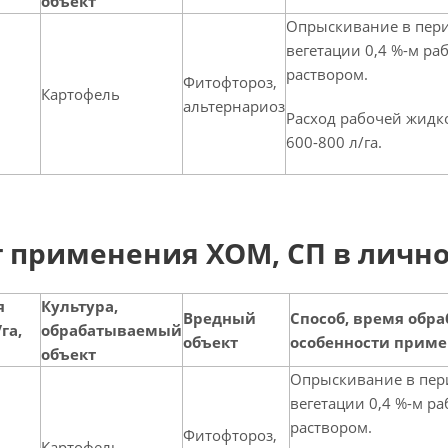
объект
Опрыскивание в пер
вегетации 0,4 %-м ра
раствором.
Фитофтороз,
Картофель
альтернариоз
Расход рабочей жидко
600-800 л/га.
 применения ХОМ, СП в личн
я
Культура,
Вредный
Способ, время обра
га,
обрабатываемый
объект
особенности прим
объект
Опрыскивание в пер
вегетации 0,4 %-м р
раствором.
Фитофтороз,
Картофель