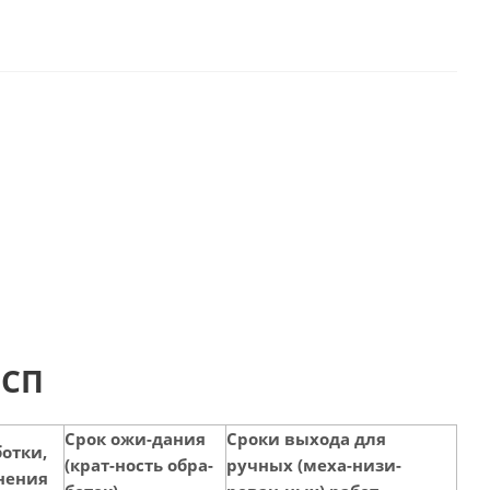
 СП
Срок ожи-дания
Сроки выхода для
ботки,
(крат-ность обра-
ручных (меха-низи-
нения