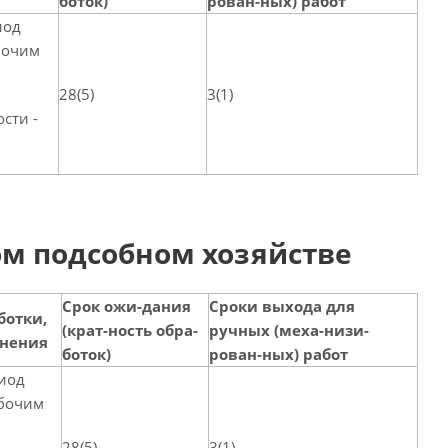
боток)
рован-ных) работ
иод
бочим
28(5)
3(1)
сти -
ом подсобном хозяйстве
Срок ожи-дания
Сроки выхода для
ботки,
(крат-ность обра-
ручных (меха-низи-
енения
боток)
рован-ных) работ
иод
абочим
28(5)
3(1)