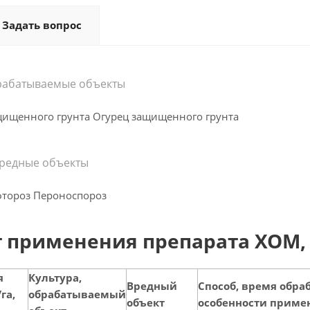
Задать вопрос
рабатываемые объекты
щищенного грунта Огурец защищенного грунта
редные объекты
тороз Пероноспороз
 применения препарата ХОМ,
я
Культура,
Вредный
Способ, время обра
га,
обрабатываемый
объект
особенности приме