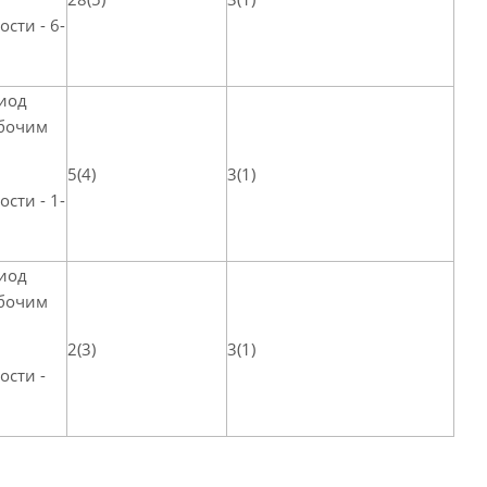
сти - 6-
иод
абочим
5(4)
3(1)
сти - 1-
иод
абочим
2(3)
3(1)
ости -