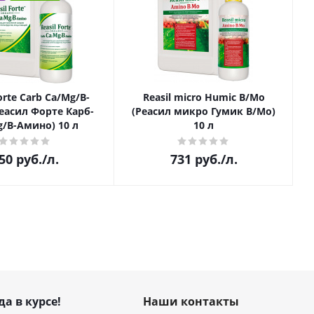
orte Carb Ca/Mg/B-
Reasil micro Humic B/Mo
еасил Форте Карб-
(Реасил микро Гумик В/Мо)
/B-Амино) 10 л
10 л
50
руб.
/л.
731
руб.
/л.
да в курсе!
Наши контакты