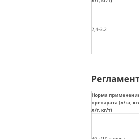
л/т, кг/т)
2,4-3,2
Регламент
Норма применени
препарата (л/га, кг/
л/т, кг/т)
40 г/10 л воды