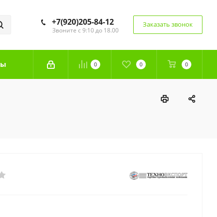
+7(920)205-84-12
Заказать звонок
Звоните с 9:10 до 18.00
ты
0
0
0