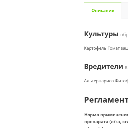
Описание
Культуры
об
Картофель Томат за
Вредители
в
Альтернариоз Фитоф
Регламент
Норма применени
препарата (л/га, кг/