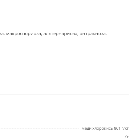
а, макроспориоза, альтернариоза, антракноза,
меди хлорокись 861 г/кг
Кг