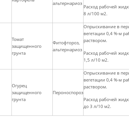
альтернариоз
Расход рабочей жидко
8 л/100 м2.
Опрыскивание в пер
вегетации 0,4 %-м р
Томат
раствором.
Фитофтороз,
защищенного
альтернариоз
грунта
Расход рабочей жидко
1,5 л/10 м2.
Опрыскивание в пер
вегетации 0,4 %-м р
Огурец
раствором.
защищенного
Пероноспороз
грунта
Расход рабочей жидк
до 3 л/10 м2.