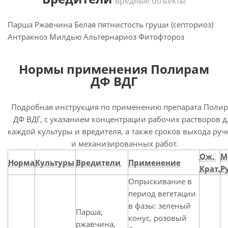
вредные объекты
Парша Ржавчина Белая пятнистость груши (септориоз)
Антракноз Милдью Альтернариоз Фитофтороз
Нормы применения Полирам
ДФ ВДГ
Подробная инструкция по применению препарата Поли
ДФ ВДГ, с указанием концентрации рабочих растворов д
каждой культуры и вредителя, а также сроков выхода ру
и механизированных работ.
Ож.
М
Норма
Культуры
Вредители
Применение
Крат.
Р
Опрыскивание в
период вегетации
в фазы: зеленый
Парша,
конус, розовый
ржавчина,