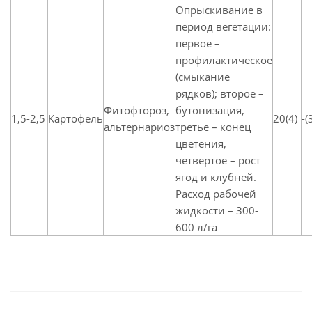
Опрыскивание в
период вегетации:
первое –
профилактическое
(смыкание
рядков); второе –
Фитофтороз,
бутонизация,
1,5-2,5
Картофель
20(4)
-(
альтернариоз
третье – конец
цветения,
четвертое – рост
ягод и клубней.
Расход рабочей
жидкости – 300-
600 л/га