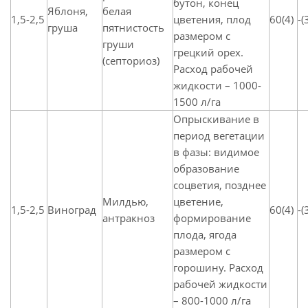
бутон, конец
Яблоня,
белая
1,5-2,5
цветения, плод
60(4)
-(
груша
пятнистость
размером с
груши
грецкий орех.
(септориоз)
Расход рабочей
жидкости – 1000-
1500 л/га
Опрыскивание в
период вегетации
в фазы: видимое
образование
соцветия, позднее
Милдью,
цветение,
1,5-2,5
Виноград
60(4)
-(
антракноз
формирование
плода, ягода
размером с
горошину. Расход
рабочей жидкости
– 800-1000 л/га