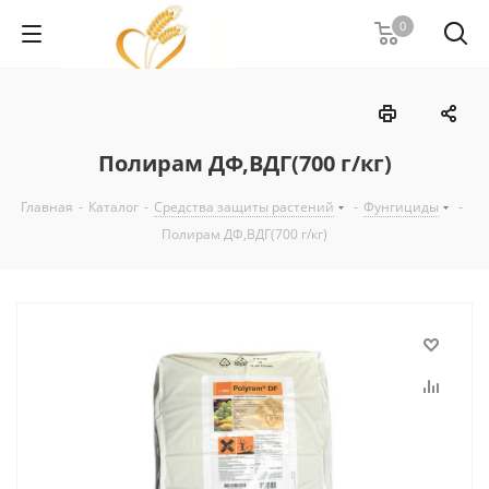
0
Полирам ДФ,ВДГ(700 г/кг)
Главная
-
Каталог
-
Средства защиты растений
-
Фунгициды
-
Полирам ДФ,ВДГ(700 г/кг)