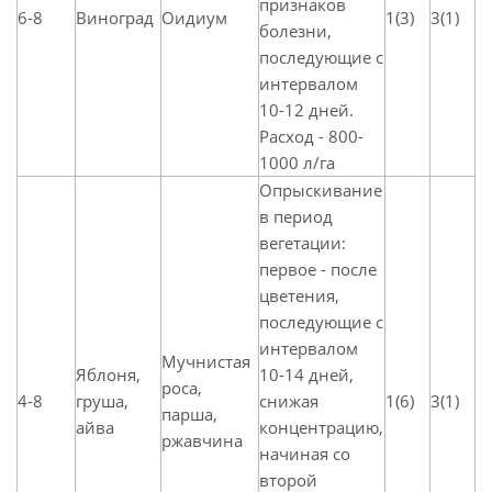
признаков
6-8
Виноград
Оидиум
1(3)
3(1)
болезни,
последующие с
интервалом
10-12 дней.
Расход - 800-
1000 л/га
Опрыскивание
в период
вегетации:
первое - после
цветения,
последующие с
интервалом
Мучнистая
Яблоня,
10-14 дней,
роса,
4-8
груша,
снижая
1(6)
3(1)
парша,
айва
концентрацию,
ржавчина
начиная со
второй