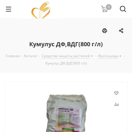
0
Кумулус ДФ,ВДГ(800 г/л)
Главная
-
Каталог
-
Средства защиты растений
-
Фунгициды
-
Кумулус ДФ,ВДГ(800 г/л)