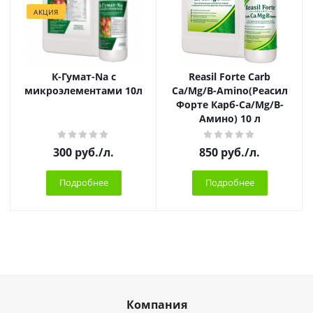
АКЦИЯ
К-Гумат-Na с
Reasil Forte Carb
микроэлементами 10л
Ca/Mg/B-Amino(Реасил
Форте Карб-Ca/Mg/B-
Амино) 10 л
300
руб.
/л.
850
руб.
/л.
Подробнее
Подробнее
Компания