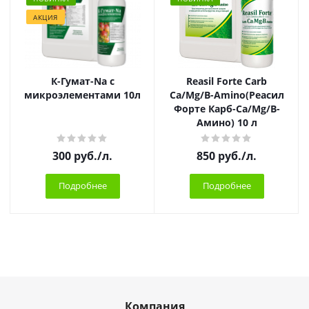
АКЦИЯ
К-Гумат-Na с
Reasil Forte Carb
микроэлементами 10л
Ca/Mg/B-Amino(Реасил
Форте Карб-Ca/Mg/B-
Амино) 10 л
300
руб.
/л.
850
руб.
/л.
Подробнее
Подробнее
Компания