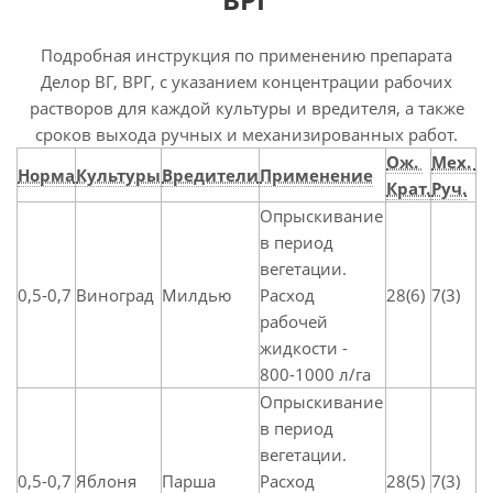
Подробная инструкция по применению препарата
Делор ВГ, ВРГ, с указанием концентрации рабочих
растворов для каждой культуры и вредителя, а также
сроков выхода ручных и механизированных работ.
Ож.
Мех.
Норма
Культуры
Вредители
Применение
Крат.
Руч.
Опрыскивание
в период
вегетации.
0,5-0,7
Виноград
Милдью
Расход
28(6)
7(3)
рабочей
жидкости -
800-1000 л/га
Опрыскивание
в период
вегетации.
0,5-0,7
Яблоня
Парша
Расход
28(5)
7(3)