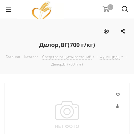
0
Делор,ВГ(700 г/кг)
Главная
-
Каталог
-
Средства защиты растений
-
Фунгициды
-
Делор,ВГ(700 г/кг)