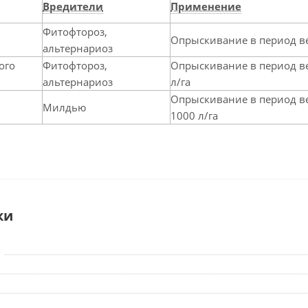
Вредители
Применение
Фитофтороз,
Опрыскивание в период вег
альтернариоз
ого
Фитофтороз,
Опрыскивание в период ве
альтернариоз
л/га
Опрыскивание в период ве
Милдью
1000 л/га
ки