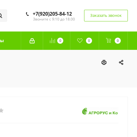
+7(920)205-84-12
Заказать звонок
Звоните с 9:10 до 18.00
ты
0
0
0