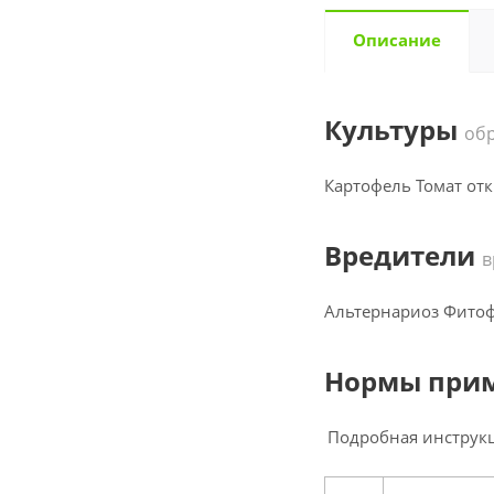
Описание
Культуры
об
Картофель Томат отк
Вредители
в
Альтернариоз Фито
Нормы прим
Подробная инструкц