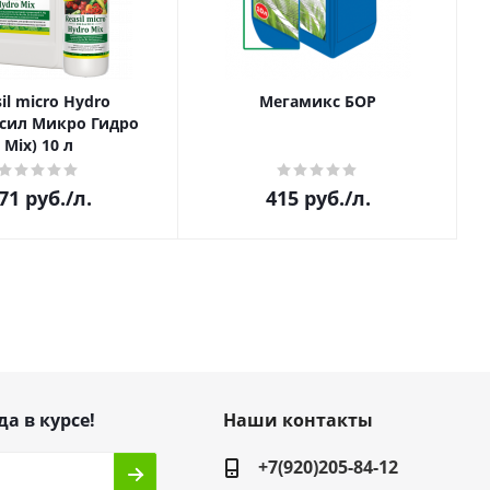
il micro Hydro
Мегамикс БОР
асил Микро Гидро
Mix) 10 л
71
руб.
/л.
415
руб.
/л.
да в курсе!
Наши контакты
+7(920)205-84-12