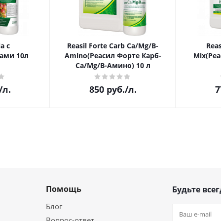
a с
Reasil Forte Carb Ca/Mg/B-
Reas
ами 10л
Amino(Реасил Форте Карб-
Mix(Ре
Ca/Mg/B-Амино) 10 л
/л.
850
руб.
/л.
7
Помощь
Будьте всег
Блог
Вопрос-ответ