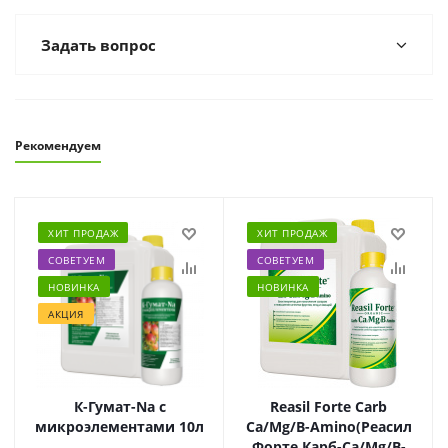
Задать вопрос
Рекомендуем
ХИТ ПРОДАЖ
ХИТ ПРОДАЖ
СОВЕТУЕМ
СОВЕТУЕМ
НОВИНКА
НОВИНКА
АКЦИЯ
К-Гумат-Na с
Reasil Forte Carb
микроэлементами 10л
Ca/Mg/B-Amino(Реасил
Форте Карб-Ca/Mg/B-