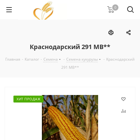
0
Краснодарский 291 МВ**
Главная
-
Каталог
-
Семена
-
Семена кукурузы
-
Краснодарский
291 МВ**
ХИТ ПРОДАЖ