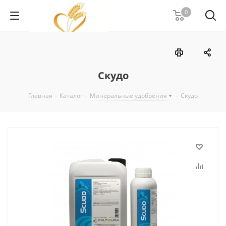
0
Скудо
Главная
-
Каталог
-
Минеральные удобрения
-
Скудо