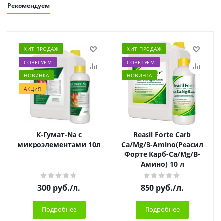
Рекомендуем
ХИТ ПРОДАЖ
ХИТ ПРОДАЖ
СОВЕТУЕМ
СОВЕТУЕМ
НОВИНКА
НОВИНКА
АКЦИЯ
К-Гумат-Na с
Reasil Forte Carb
микроэлементами 10л
Ca/Mg/B-Amino(Реасил
Форте Карб-Ca/Mg/B-
Амино) 10 л
300
руб.
/л.
850
руб.
/л.
Подробнее
Подробнее