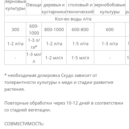
Зерновые
Овощи
деревья и
столовый и
зернобобовые
культуры
кустарники
технический
культуры
р
Кол-во воды л/га
600-
300
800-1000
600-800
600
1000
1-3 л/
1-2 л/га
1-2 л/га
1-5 л/га
1-3 л/га
га*
1-3 мл/
-
1-2 мл/л
1-5 мл/л
-
1
л
* необходимая дозировка Скудо зависит от
толерантности культуры к меди и стадии развития
растения.
Повторные обработки через 10-12 дней в соответствии
со стадией вегетации.
СОВМЕСТИМОСТЬ: