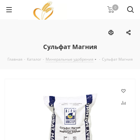
0
Сульфат Магния
Главная
-
Каталог
-
Минеральные удобрения
-
Сульфат Магния