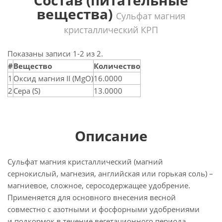
Состав (питательные
вещества)
Сульфат магния
кристаллический КРП
Показаны записи 1-2 из 2.
#
Вещество
Количество
1
Оксид магния II (MgO)
16.0000
2
Сера (S)
13.0000
Описание
Сульфат магния кристаллический (магний
сернокислый, магнезия, английская или горькая соль) –
магниевое, сложное, серосодержащее удобрение.
Применяется для основного внесения весной
совместно с азотными и фосфорными удобрениями
и подкормок в течение вегетационного периода.