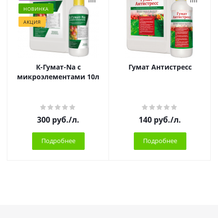
НОВИНКА
АКЦИЯ
К-Гумат-Na с
Гумат Антистресс
микроэлементами 10л
300
руб.
/л.
140
руб.
/л.
Подробнее
Подробнее