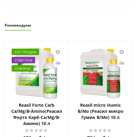
Рекомендуем
ХИТ ПРОДАЖ
СОВЕТУЕМ
НОВИНКА
Reasil Forte Carb
Reasil micro Humic
Ca/Mg/B-Amino(Реасил
B/Mo (Реасил микро
Форте Карб-Ca/Mg/B-
Гумик В/Мо) 10 л
Амино) 10 л