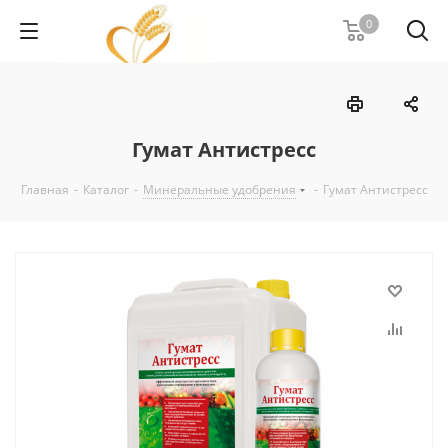
0
Гумат Антистресс
Главная
-
Каталог
-
Минеральные удобрения
-
Гумат Антистресс